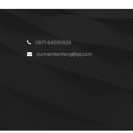
0871-64590929
yunnantianfang@qq.com