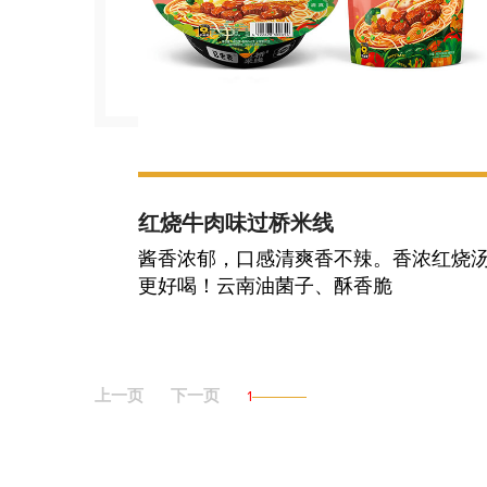
红烧牛肉味过桥米线
酱香浓郁，口感清爽香不辣。香浓红烧
更好喝！云南油菌子、酥香脆
上一页
下一页
1