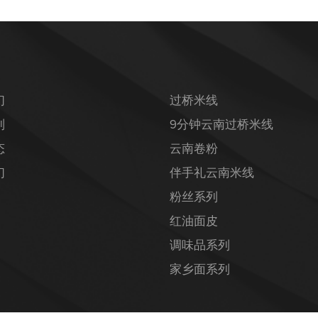
们
过桥米线
列
9分钟云南过桥米线
态
云南卷粉
们
伴手礼云南米线
粉丝系列
红油面皮
调味品系列
家乡面系列