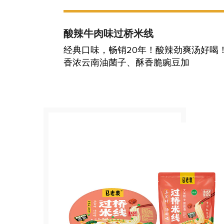
酸辣牛肉味过桥米线
经典口味，畅销20年！酸辣劲爽汤好喝
香浓云南油菌子、酥香脆豌豆加