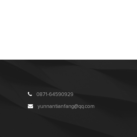
0871-64590929
yunnantianfang@qq.com